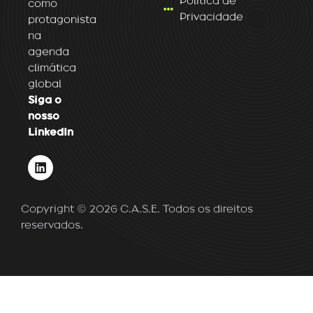
Politica de
como
Privacidade
protagonista
na
agenda
climática
global
Siga o
nosso
LinkedIn
L
i
n
k
Copyright © 2026 C.A.S.E. Todos os direitos
e
d
reservados.
i
n