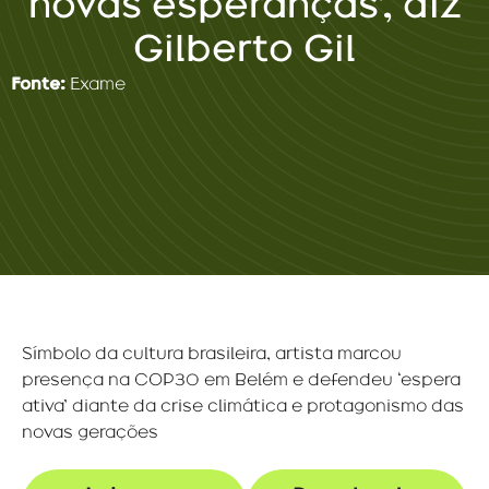
novas esperanças’, diz
Gilberto Gil
Fonte:
Exame
Símbolo da cultura brasileira, artista marcou
presença na COP30 em Belém e defendeu ‘espera
ativa’ diante da crise climática e protagonismo das
novas gerações