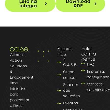
Leia na
Download
íntegra
PDF
Sobre
Fale
nós
com a
Climate
gente
A
Action
FAQ
C.A.S.E.
Solutions
Imprensa:
&
Quem
case@agenc
Engagement:
somos
uma
Contato:
Scanner
iniciativa
case@caseso
das
para
soluções
posicionar
Eventos
o Brasil