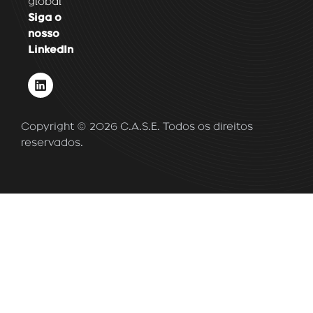
global
Siga o
nosso
LinkedIn
L
i
n
k
Copyright © 2026 C.A.S.E. Todos os direitos
e
d
reservados.
i
n