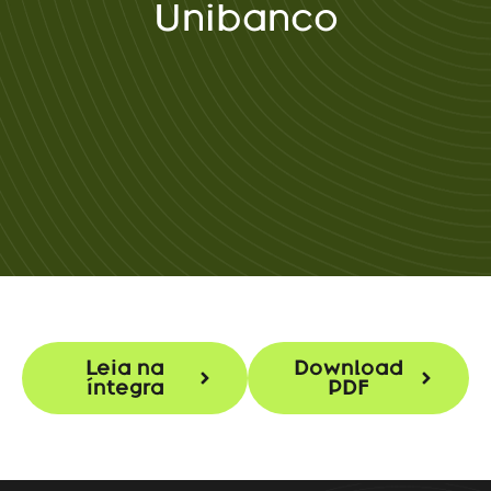
Unibanco
Leia na
Download
íntegra
PDF