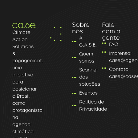
Sobre
Fale
nós
com a
Climate
gente
A
Action
FAQ
C.A.S.E.
Solutions
Imprensa:
&
Quem
case@agenc
Engagement:
somos
uma
Contato:
Scanner
iniciativa
case@caseso
das
para
soluções
posicionar
Eventos
o Brasil
Politica de
como
Privacidade
protagonista
na
agenda
climática