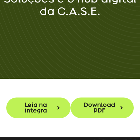
da C.A.S.E.
Leia na
Download
íntegra
PDF