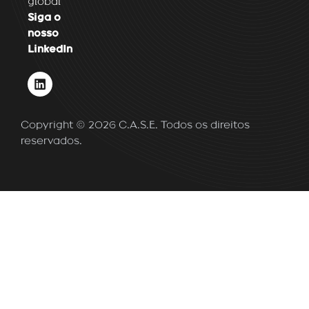
global
Siga o
nosso
LinkedIn
L
i
n
k
Copyright © 2026 C.A.S.E. Todos os direitos
e
d
reservados.
i
n