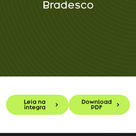
Bradesco
Leia na
Download
íntegra
PDF