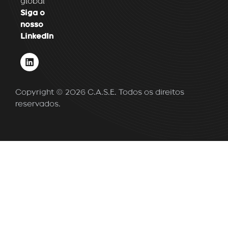
global
Siga o
nosso
LinkedIn
L
i
n
k
Copyright © 2026 C.A.S.E. Todos os direitos
e
d
reservados.
i
n