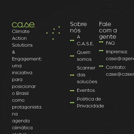
Sobre
Fale
nós
com a
Climate
gente
A
Action
FAQ
C.A.S.E.
Solutions
Imprensa:
&
Quem
case@agenc
Engagement:
somos
uma
Contato:
Scanner
iniciativa
case@caseso
das
para
soluções
posicionar
Eventos
o Brasil
Politica de
como
Privacidade
protagonista
na
agenda
climática