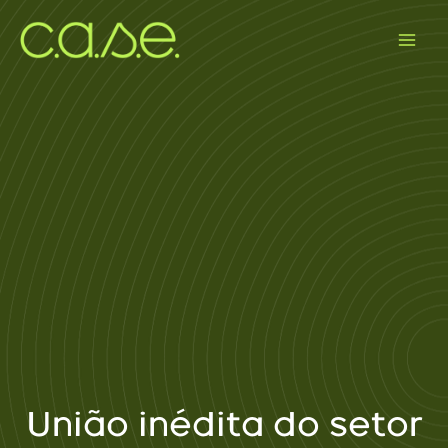
Ir
para
o
conteúdo
União inédita do setor