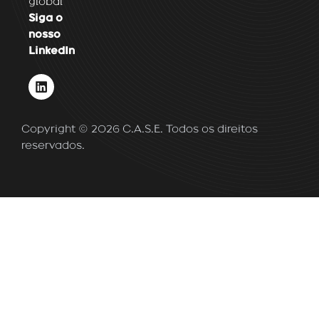
global
Siga o
nosso
LinkedIn
L
i
n
k
Copyright © 2026 C.A.S.E. Todos os direitos
e
d
reservados.
i
n