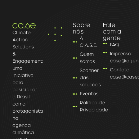
Sobre
Fale
nós
com a
Climate
gente
A
Action
FAQ
C.A.S.E.
Solutions
Imprensa:
&
Quem
case@agenc
Engagement:
somos
uma
Contato:
Scanner
iniciativa
case@caseso
das
para
soluções
posicionar
Eventos
o Brasil
Politica de
como
Privacidade
protagonista
na
agenda
climática