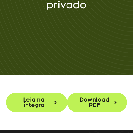
privado
Leia na
Download
íntegra
PDF