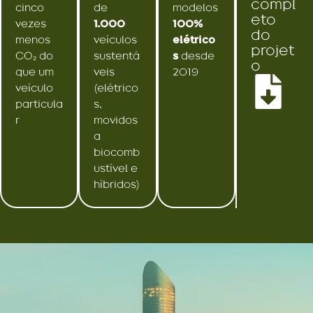
compl
cinco
de
modelos
eto
vezes
1.000
100%
do
menos
veículos
elétrico
projet
CO₂ do
sustentá
s
desde
o
que um
veis
2019
veículo
(elétrico
particula
s,
r
movidos
a
biocomb
ustível e
híbridos)