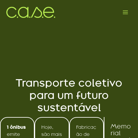
Ir
para
o
conteúdo
Transporte coletivo
para um futuro
sustentável
Memo
1 ônibus
Hoje,
Fabricaç
rial
emite
são mais
ão de