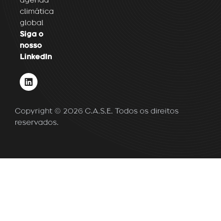
agenda
climática
global
Siga o
nosso
LinkedIn
L
i
n
k
Copyright © 2026 C.A.S.E. Todos os direitos
e
d
reservados.
i
n