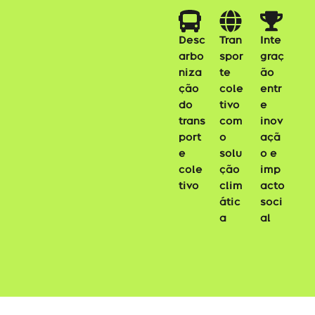
Desc
Tran
Inte
arbo
spor
graç
niza
te
ão
ção
cole
entr
do
tivo
e
trans
com
inov
port
o
açã
e
solu
o e
cole
ção
imp
tivo
clim
acto
átic
soci
a
al