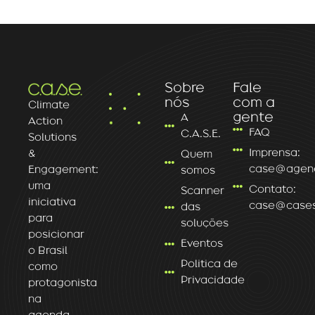
Sobre
Fale
nós
com a
Climate
gente
A
Action
FAQ
C.A.S.E.
Solutions
Imprensa:
&
Quem
case@agenc
Engagement:
somos
uma
Contato:
Scanner
iniciativa
case@caseso
das
para
soluções
posicionar
Eventos
o Brasil
Politica de
como
Privacidade
protagonista
na