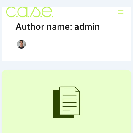
Ir
para
o
Author name: admin
conteúdo