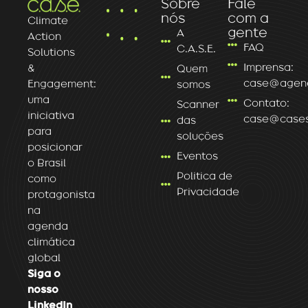
Sobre
Fale
nós
com a
Climate
gente
A
Action
FAQ
C.A.S.E.
Solutions
Imprensa:
&
Quem
case@agenc
Engagement:
somos
uma
Contato:
Scanner
iniciativa
case@caseso
das
para
soluções
posicionar
Eventos
o Brasil
Politica de
como
Privacidade
protagonista
na
agenda
climática
global
Siga o
nosso
LinkedIn